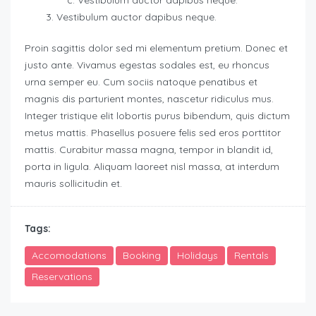
Vestibulum auctor dapibus neque.
Vestibulum auctor dapibus neque.
Proin sagittis dolor sed mi elementum pretium. Donec et
justo ante. Vivamus egestas sodales est, eu rhoncus
urna semper eu. Cum sociis natoque penatibus et
magnis dis parturient montes, nascetur ridiculus mus.
Integer tristique elit lobortis purus bibendum, quis dictum
metus mattis. Phasellus posuere felis sed eros porttitor
mattis. Curabitur massa magna, tempor in blandit id,
porta in ligula. Aliquam laoreet nisl massa, at interdum
mauris sollicitudin et.
Tags:
Accomodations
Booking
Holidays
Rentals
Reservations