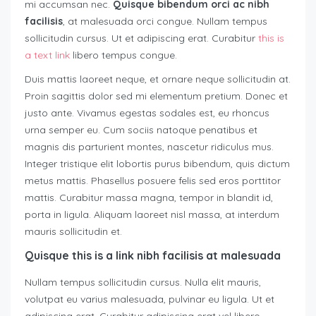
mi accumsan nec.
Quisque bibendum orci ac nibh
facilisis
, at malesuada orci congue. Nullam tempus
sollicitudin cursus. Ut et adipiscing erat. Curabitur
this is
a text link
libero tempus congue.
Duis mattis laoreet neque, et ornare neque sollicitudin at.
Proin sagittis dolor sed mi elementum pretium. Donec et
justo ante. Vivamus egestas sodales est, eu rhoncus
urna semper eu. Cum sociis natoque penatibus et
magnis dis parturient montes, nascetur ridiculus mus.
Integer tristique elit lobortis purus bibendum, quis dictum
metus mattis. Phasellus posuere felis sed eros porttitor
mattis. Curabitur massa magna, tempor in blandit id,
porta in ligula. Aliquam laoreet nisl massa, at interdum
mauris sollicitudin et.
Quisque this is a link nibh facilisis at malesuada
Nullam tempus sollicitudin cursus. Nulla elit mauris,
volutpat eu varius malesuada, pulvinar eu ligula. Ut et