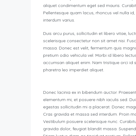
aliquet condimentum eget sed mauris. Curabitur 
Pellentesque quam lacus, rhoncus vel nulla id, po
interdum varius.
Duis arcu purus, sollicitudin et libero vitae, l
scelerisque consectetur non sit amet nisi. Fu
massa. Donec est velit, fermentum quis magna 
pretium odio vehicula vel. Morbi id libero lectus.
accumsan aliquet enim. Nam tristique orci id s
pharetra leo imperdiet aliquet.
Donec lacinia ex in bibendum auctor. Praesent
elementum mi, et posuere nibh iaculis sed. D
egestas sollicitudin mi a placerat. Donec magna
Cras gravida et massa sed interdum. Proin ma
Vestibulum posuere scelerisque nunc. Curabitur
gravida dolor, feugiat blandit massa. Suspendiss