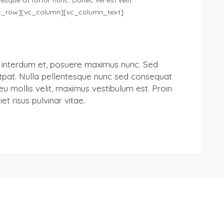
esque at tortor nunc. Donec vel est velit.
c_row][vc_column][vc_column_text]
is interdum et, posuere maximus nunc. Sed
lutpat. Nulla pellentesque nunc sed consequat
eu mollis velit, maximus vestibulum est. Proin
t risus pulvinar vitae.