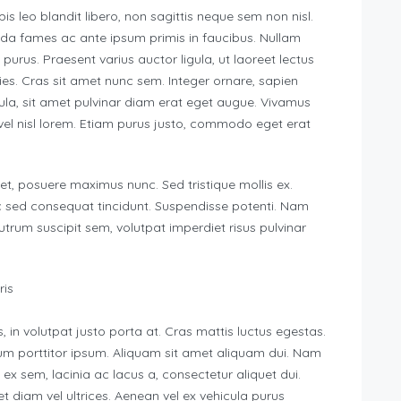
rpis leo blandit libero, non sagittis neque sem non nisl.
ada fames ac ante ipsum primis in faucibus. Nullam
m purus. Praesent varius auctor ligula, ut laoreet lectus
cies. Cras sit amet nunc sem. Integer ornare, sapien
gula, sit amet pulvinar diam erat eget augue. Vivamus
l nisl lorem. Etiam purus justo, commodo eget erat
 et, posuere maximus nunc. Sed tristique mollis ex.
c sed consequat tincidunt. Suspendisse potenti. Nam
rutrum suscipit sem, volutpat imperdiet risus pulvinar
ris
 in volutpat justo porta at. Cras mattis luctus egestas.
um porttitor ipsum. Aliquam sit amet aliquam dui. Nam
x sem, lacinia ac lacus a, consectetur aliquet dui.
t diam vel ultrices. Aenean vel ex vehicula purus