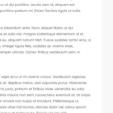
ut dui porttitor, iaculis sem id, aliquam est.
rttitor pretium mi. Etiam facilisis ligula ut nulla
uctus bibendum ante. Nunc aliquet libero ut dui
sce at odio nec magna scelerisque elementum id et
eu, aliquam rutrum nibh. Fusce sodales tortor eros, a
 Integer ligula felis, sodales ac viverra vitae,
emper ultrices. Donec finibus vestibulum sem, in
 eget arcu ut mi viverra cursus. Vestibulum egestas
uis ac dapibus metus, sed vulputate purus. Maecenas
 justo, pretium et finibus vitae, venenatis eu odio.
ttis mauris non sem consectetur euismod ac at turpis.
 ornare non turpis id tincidunt. Pellentesque ut
e vitae nisl lacinia, ultricies dolor vel, varius ipsum.