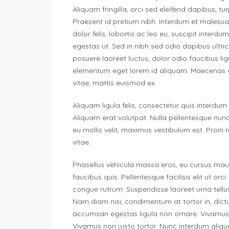
Aliquam fringilla, orci sed eleifend dapibus, tu
Praesent id pretium nibh. Interdum et malesu
dolor felis, lobortis ac leo eu, suscipit interdu
egestas ut. Sed in nibh sed odio dapibus ultri
posuere laoreet luctus, dolor odio faucibus li
elementum eget lorem id aliquam. Maecenas ve
vitae, mattis euismod ex.
Aliquam ligula felis, consectetur quis interdum
Aliquam erat volutpat. Nulla pellentesque nun
eu mollis velit, maximus vestibulum est. Proin 
vitae.
Phasellus vehicula massa eros, eu cursus mau
faucibus quis. Pellentesque facilisis elit ut orci
congue rutrum. Suspendisse laoreet urna tellus,
Nam diam nisi, condimentum at tortor in, dict
accumsan egestas ligula non ornare. Vivamus e
Vivamus non justo tortor. Nunc interdum alique