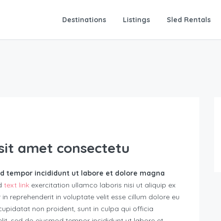
Destinations
Listings
Sled Rentals
sit amet consectetu
od tempor incididunt ut labore et dolore magna
ud
text link
exercitation ullamco laboris nisi ut aliquip ex
 reprehenderit in voluptate velit esse cillum dolore eu
cupidatat non proident, sunt in culpa qui officia
elit, sed do eiusmod tempor incididunt ut labore et